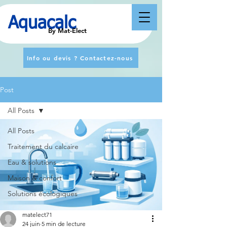
Aquacalc
By Mat-Elect
Info ou devis ? Contactez-nous
Post
All Posts
All Posts
Traitement du calcaire
Eau & solutions
Maison & confort
Solutions écologiques
matelect71
24 juin
5 min de lecture