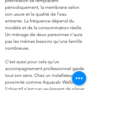
préfiltration se remplacent 
périodiquement, la membrane selon 
son usure et la qualité de l’eau 
entrante. La fréquence dépend du 
modèle et de la consommation réelle. 
Un ménage de deux personnes n’aura 
pas les mêmes besoins qu’une famille 
nombreuse.
C’est aussi pour cela qu’un 
accompagnement professionnel garde 
tout son sens. Chez un installateur de 
proximité comme Aquacalc Wallonie, 
l’objectif n’est pas seulement de placer 
un appareil, mais de proposer une 
solution claire, adaptée à la maison et 
simple à faire vivre ensuite.
Osmoseur, filtration 