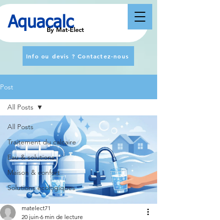
Aquacalc
By Mat-Elect
Info ou devis ? Contactez-nous
Post
All Posts
All Posts
Traitement du calcaire
Eau & solutions
Maison & confort
Solutions écologiques
matelect71
20 juin
6 min de lecture