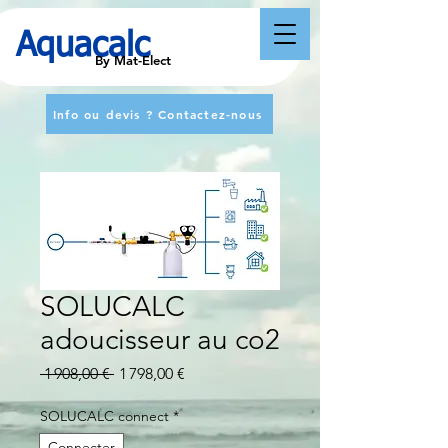
Aquacalc
By Mat-Elect
Info ou devis ? Contactez-nous
SOLUCALC
adoucisseur au co2
Prix original
Prix promotionnel
 1 908,00 € 
1 798,00 €
SOLUCALC connect
*
Connecter