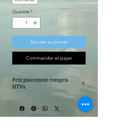
Quantité
*
Ajouter au panier
Commander et payer
Prix placement compris
HTVA
SOLUCALC
La solution contre le calcaire sans sel
et sans entretien qui fonctionne
Rapport cstc et test achat ont
approuvé le système
N’hésitez pas faire une demande de
devis personnalisé sur notre site