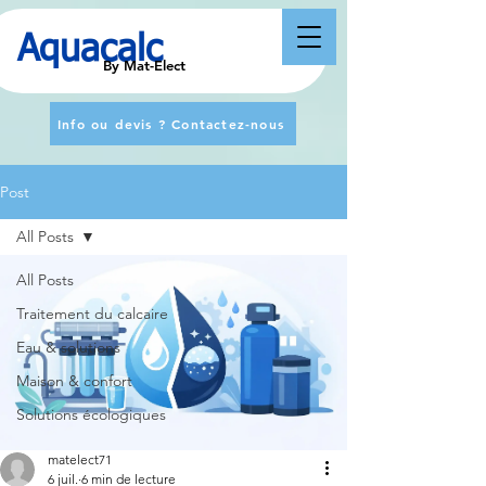
Aquacalc
By Mat-Elect
Info ou devis ? Contactez-nous
Post
All Posts
All Posts
Traitement du calcaire
Eau & solutions
Maison & confort
Solutions écologiques
matelect71
6 juil.
6 min de lecture