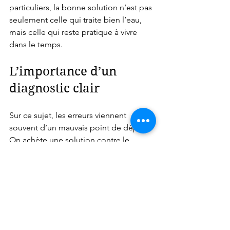
particuliers, la bonne solution n’est pas 
seulement celle qui traite bien l’eau, 
mais celle qui reste pratique à vivre 
dans le temps.
L’importance d’un 
diagnostic clair
Sur ce sujet, les erreurs viennent 
souvent d’un mauvais point de départ. 
On achète une solution contre le 
calcaire alors que le vrai souci porte sur 
l’odeur. Ou on mise sur un filtre de 
confort alors que le logement souffre 
surtout d’une eau très dure. Le résultat 
est frustrant : l’investissement est fait, 
mais le problème reste.