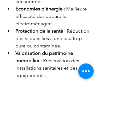
consommer.
Économies d’énergie
 : Meilleure 
efficacité des appareils 
électroménagers.
Protection de la santé
 : Réduction 
des risques liés à une eau trop 
dure ou contaminée.
Valorisation du patrimoine 
immobilier
 : Préservation des 
installations sanitaires et des 
équipements.
Ces bénéfices contribuent à un 
meilleur confort au quotidien et à une 
gestion plus durable de l’eau.
Pour découvrir plus en détail les 
solutions adaptées à votre situation, 
n’hésitez pas à consulter 