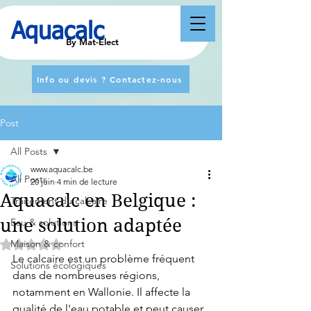
Aquacalc
By Mat-Elect
Info ou devis ? Contactez-nous
Post
All Posts
www.aquacalc.be
All Posts
20 juin
4 min de lecture
Aquacalc en Belgique :
Traitement du calcaire
une solution adaptée
Eau & solutions
Maison & confort
Noté NaN étoiles sur 5.
Le calcaire est un problème fréquent 
Solutions écologiques
dans de nombreuses régions, 
notamment en Wallonie. Il affecte la 
qualité de l'eau potable et peut causer 